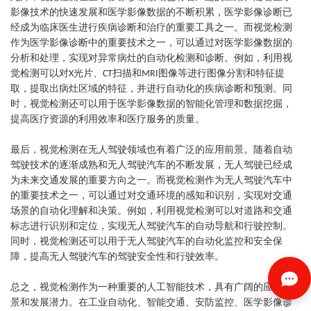
影像技术的快速发展和医学影像数据的不断积累，医学影像诊断已
经成为临床医生进行疾病诊断和治疗的重要工具之一。而视觉检测
作为医学影像诊断中的重要技术之一，可以通过对医学影像数据的
分析和处理，实现对异常病灶的自动化检测和诊断。例如，利用视
觉检测可以对
光片、
扫描和
图像等进行图像分割和特征提
X
CT
MRI
取，提取出病灶区域的特征，并进行自动化的疾病诊断和预测。同
时，视觉检测还可以用于医学影像数据的智能化管理和数据挖掘，
提高医疗资源的利用效率和医疗服务的质量。
最后，视觉检测在无人驾驶领域也有着广泛的应用前景。随着自动
驾驶技术的逐渐成熟和无人驾驶汽车的不断发展，无人驾驶已经成
为未来交通发展的重要方向之一。而视觉检测作为无人驾驶汽车中
的重要技术之一，可以通过对交通环境的感知和识别，实现对交通
场景的自动化理解和决策。例如，利用视觉检测可以对道路和交通
标志进行识别和定位，实现无人驾驶汽车的自动导航和行驶控制。
同时，视觉检测还可以用于无人驾驶汽车的自动化监控和安全保
障，提高无人驾驶汽车的驾驶安全性和行驶效率。
总之，视觉检测作为一种重要的人工智能技术，具有广阔的应用前
景和发展潜力。在工业自动化、智能交通、安防监控、医学影像诊